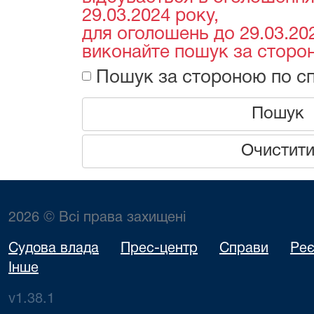
29.03.2024 року,
для оголошень до 29.03.202
виконайте пошук за сторон
Пошук за стороною по сп
Пошук
Очистит
2026 © Всі права захищені
Судова влада
Прес-центр
Справи
Реє
Інше
v1.38.1