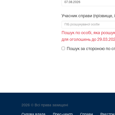
Від:
Учасник справи (прізвище, ім
Пошук по особі, яка розшук
для оголошень до 29.03.202
Пошук за стороною по с
2026 © Всі права захищені
Судова влада
Прес-центр
Справи
Реєстри