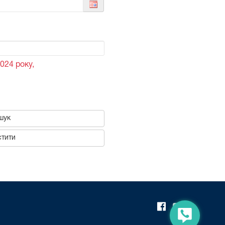
024 року,
шук
тити