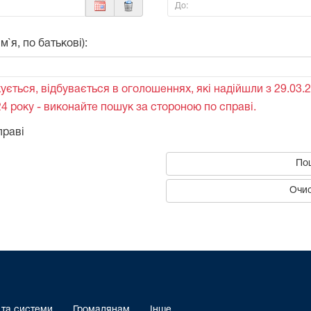
До:
`я, по батькові):
ується, відбувається в оголошеннях, які надійшли з 29.03.2
4 року - виконайте пошук за стороною по справі.
праві
По
Очис
 та системи
Громадянам
Інше