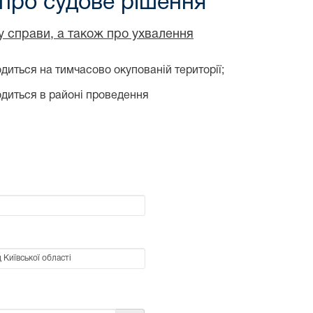
 про судове рішення
ду справи, а також про ухвалення
диться на тимчасово окупованій території;
одиться в районі проведення