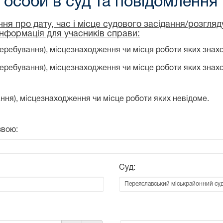
особи в суд та повідомлення
ня про дату, час і місце судового засідання/розгля
інформація для учасників справи:
еребування), місцезнаходження чи місця роботи яких знахо
перебування), місцезнаходження чи місце роботи яких знах
ння), місцезнаходження чи місце роботи яких невідоме.
звою:
Суд: