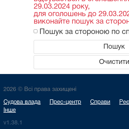
29.03.2024 року,
для оголошень до 29.03.202
виконайте пошук за сторон
Пошук за стороною по сп
Пошук
Очистит
2026 © Всі права захищені
Судова влада
Прес-центр
Справи
Реє
Інше
v1.38.1