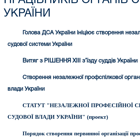
ПРАЦІВНИКІВ ОРГАНІВ 
УКРАЇНИ
Голова ДСА України ініціює створення незал
судової системи України
В
итяг з РІШЕННЯ ХІ
I
І з’їзду суддів України
Створення незалежної профспілкової організ
влади України
СТАТУТ
"НЕЗАЛЕЖНОЇ ПРОФЕСІЙНОЇ СП
СУДОВОЇ ВЛАДИ УКРАЇНИ" (проект)
Порядок створення первинної організації про