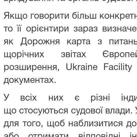
Якщо говорити більш конкрет
то її орієнтири зараз визнач
як Дорожня карта з питань
щорічних звітах Європе
розширення, Ukraine Facility
документах.
У всіх них є різні інди
що стосуються судової влади. 
для того, щоб наблизитися д
або отримати відповідні ін