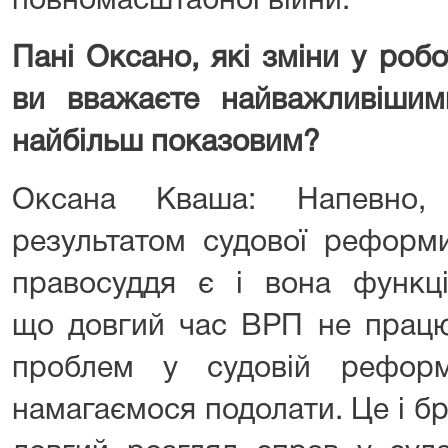
повномасштабної війни.
Пані Оксано, які зміни у роб
ви вважаєте найважливіши
найбільш показовим?
Оксана Кваша: Напевно,
результатом судової реформ
правосуддя є і вона функці
що довгий час ВРП не працю
проблем у судовій реформ
намагаємося подолати. Це і бра