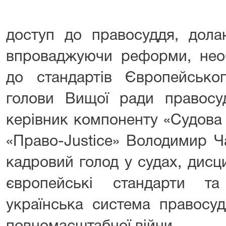
доступ до правосуддя, дола
впроваджуючи реформи, необ
до стандартів Європейсько
голови Вищої ради правос
керівник компоненту «Судов
«Право-Justice» Володимир Ч
кадровий голод у судах, дисц
європейські стандарти т
українська система правосуд