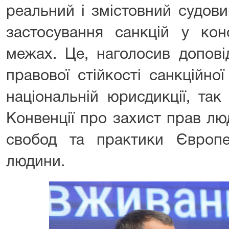
реальний і змістовний судов
застосування санкцій у кон
межах. Це, наголосив допові
правової стійкості санкційно
національній юрисдикції, так
Конвенції про захист прав л
свобод та практики Європ
людини.