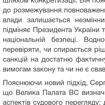
шляхом конкретизації. Він поя
до розмежування повноважень
влади залишається незмінн
підміняє Президента України 
національній безпеці. Водн
перевіряти, чи спирається рі
санкцій на достатню фактичну
вимогам закону та чи не є сва
Пояснюючи новий підхід, Серг
що Велика Палата ВС визначи
аспектів судового перегляду: