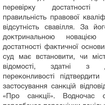
перевірку достатності 
правильність правової кваліфі
відсутність свавілля. За й
доктринальною новацією
достатності фактичної основ
суд має встановити, чи міс
відомості, здатні з д
переконливості підтвердити 
застосування санкцій відпов
«Про санкції». Водночас 