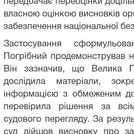
передбачає переоцінки доціль
власною оцінкою висновків орг
забезпечення національної бе
Застосування сформульова
Погрібний продемонстрував на
Він зазначив, що Велика 
дослідила матеріали, зо
інформацією з обмеженим до
перевірила рішення за всі
судового перегляду. За резул
суд дійшов висновку про за