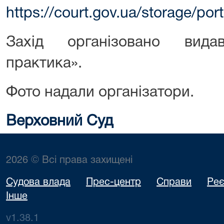
https://court.gov.ua/storage/po
Захід організовано вида
практика».
Фото надали організатори.
Верховний Суд
2026 © Всі права захищені
Судова влада
Прес-центр
Справи
Реє
Інше
v1.38.1