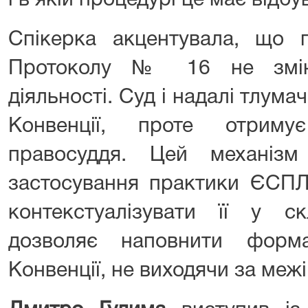
і в якій процедурі це має відбу
Спікерка акцентувала, що п
Протоколу № 16 не змін
діяльності. Суд і надалі тлума
Конвенції, проте отриму
правосуддя. Цей механіз
застосування практики ЄСПЛ
контекстуалізувати її у с
дозволяє наповнити форм
Конвенції, не виходячи за межі