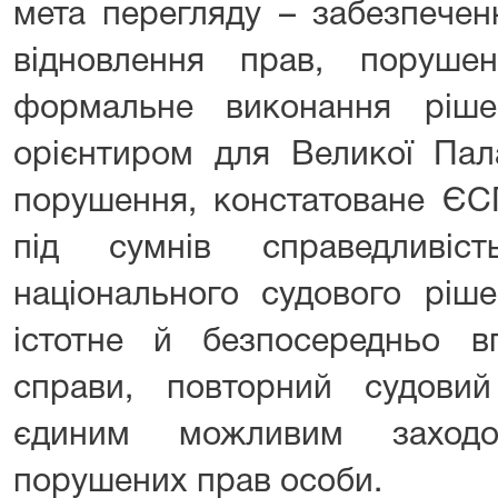
мета перегляду – забезпечен
відновлення прав, поруш
формальне виконання ріш
орієнтиром для Великої Пал
порушення, констатоване ЄС
під сумнів справедливіст
національного судового ріш
істотне й безпосередньо в
справи, повторний судови
єдиним можливим заходо
порушених прав особи.