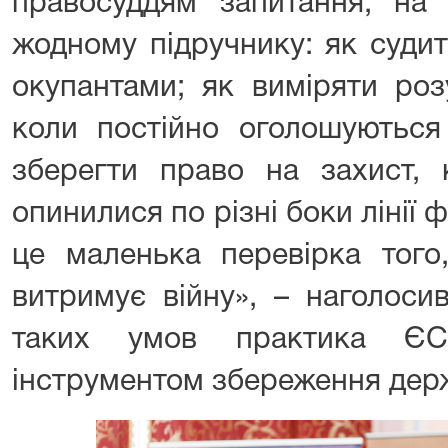
правосуддям запитання, на 
жодному підручнику: як судит
окупантами; як виміряти роз
коли постійно оголошуються 
зберегти право на захист, 
опинилися по різні боки лінії 
це маленька перевірка того
витримує війну», – наголос
таких умов практика Є
інструментом збереження держ