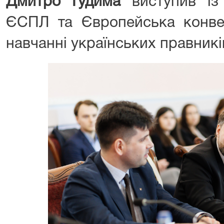
Дмитро Гудима
виступив із
ЄСПЛ та Європейська конве
навчанні українських правникі