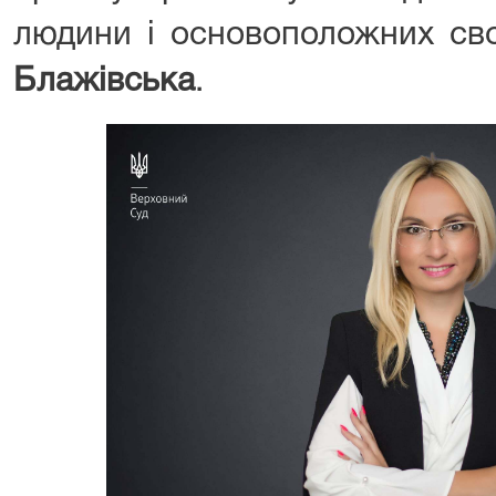
людини і основоположних св
Блажівська
.