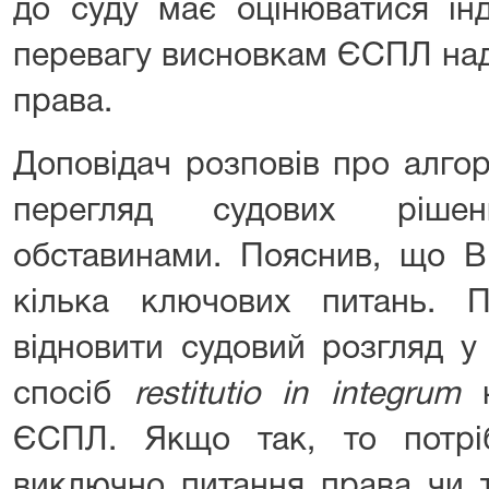
до суду має оцінюватися інд
перевагу висновкам ЄСПЛ над
права.
Доповідач розповів про алго
перегляд судових ріше
обставинами. Пояснив, що 
кілька ключових питань. 
відновити судовий розгляд у
спосіб
restitutio
in integrum
н
ЄСПЛ. Якщо так, то потріб
виключно питання права чи т