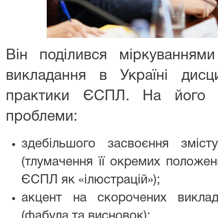
Він поділився міркуванням
викладання в Україні дисц
практики ЄСПЛ. На його д
проблеми:
здебільшого засвоєння зміст
(тлумачення її окремих положен
ЄСПЛ як «ілюстрацій»);
акцент на скорочених викла
(фабула та висновок);