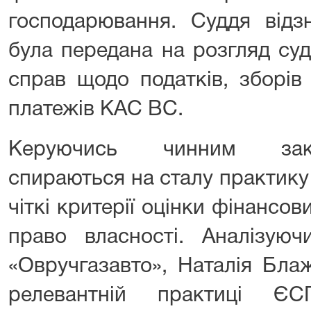
господарювання. Суддя відз
була передана на розгляд суд
справ щодо податків, зборів
платежів КАС ВС.
Керуючись чинним зако
спираються на сталу практик
чіткі критерії оцінки фінансов
право власності. Аналізую
«Овручгазавто», Наталія Бла
релевантній практиці Є