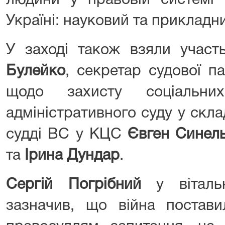
людини у правовій системі 
Україні: науковий та прикладн
У заході також взяли уча
Булейко
, секретар судової п
щодо захисту соціальни
адміністративного суду у скл
судді ВС у КЦС
Євген Синел
та
Ірина Дундар
.
Сергій Погрібний
у вітальн
зазначив, що війна постави