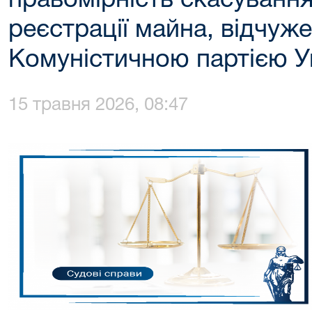
правомірність скасуванн
реєстрації майна, відчуж
Комуністичною партією У
15 травня 2026, 08:47