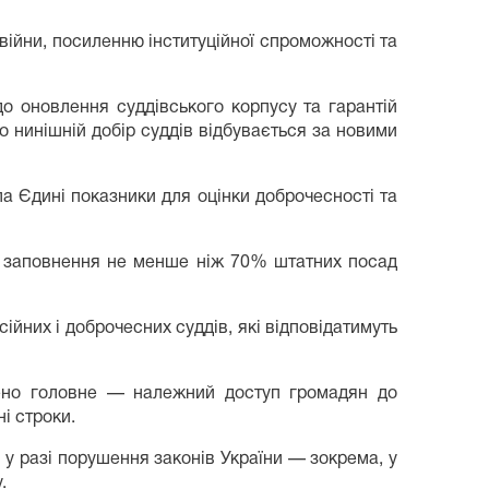
ійни, посиленню інституційної спроможності та
 оновлення суддівського корпусу та гарантій
 нинішній добір суддів відбувається за новими
а Єдині показники для оцінки доброчесності та
о заповнення не менше ніж 70% штатних посад
йних і доброчесних суддів, які відповідатимуть
чено головне — належний доступ громадян до
і строки.
 у разі порушення законів України — зокрема, у
.