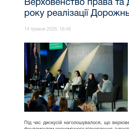
Верховенство права та д
року реалізації Дорожнь
14 травня 2026, 16:48
Під час дискусій наголошувалося, що верхов