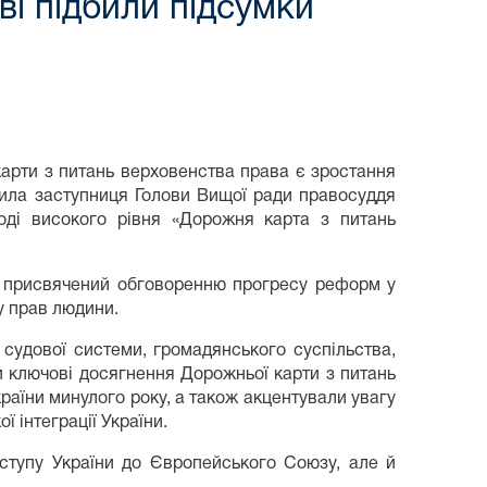
ві підбили підсумки
 карти з питань верховенства права є зростання
ачила заступниця Голови Вищої ради правосуддя
оді високого рівня «Дорожня карта з питань
ув присвячений обговоренню прогресу реформ у
у прав людини.
 судової системи, громадянського суспільства,
и ключові досягнення Дорожньої карти з питань
раїни минулого року, а також акцентували увагу
 інтеграції України.
ступу України до Європейського Союзу, але й