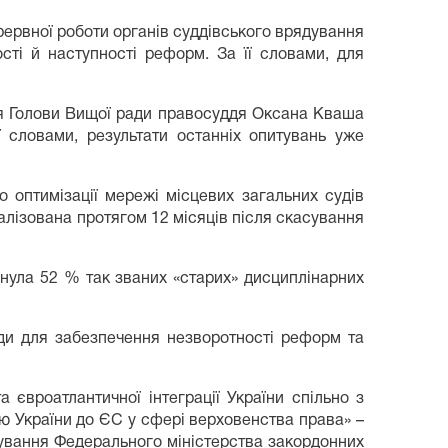
ервної роботи органів суддівського врядування
сті й наступності реформ. За її словами, для
иця Голови Вищої ради правосуддя Оксана Кваша
ї словами, результати останніх опитувань уже
 оптимізації мережі місцевих загальних судів
алізована протягом 12 місяців після скасування
нула 52 % так званих «старих» дисциплінарних
ади для забезпечення незворотності реформ та
а євроатлантичної інтеграції України спільно з
ю України до ЄС у сфері верховенства права» –
нсування Федерального міністерства закордонних