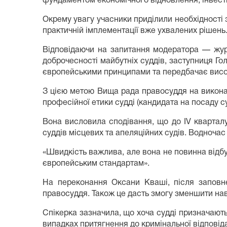
фундаментом економічного відновлення, інвести
Окрему увагу учасники приділили необхідності
практичній імплементації вже ухвалених рішень
Відповідаючи на запитання модератора — жур
доброчесності майбутніх суддів, заступниця Г
європейськими принципами та передбачає висок
З цією метою Вища рада правосуддя на виконан
професійної етики судді (кандидата на посаду су
Вона висловила сподівання, що до ІV кварта
суддів місцевих та апеляційних судів. Водноча
«Швидкість важлива, але вона не повинна відбу
європейським стандартам».
На переконання Оксани Кваші, після заповн
правосуддя. Також це дасть змогу зменшити нав
Спікерка зазначила, що хоча судді призначають
випадках притягнення до кримінальної відповід