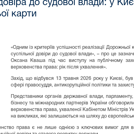
овіра до судової влади: у Киє
ої карти
«Одним із критеріїв успішності реалізації Дорожньої
суспільної довіри до судової влади», – про це зазн
Оксана Кваша під час виступу на публічному зах
верховенства права: рік після ухвалення».
Захід, що відбувся 13 травня 2026 року у Києві, б
сфері правосуддя, антикорупційної політики та захист
Представники органів державної влади, парламенту,
бізнесу та міжнародних партнерів України обговорил
верховенства права, ухваленої Кабінетом Міністрів Ук
на викликах, які залишаються на шляху до європейської
енство права є не лише однією з ключових вимог для в