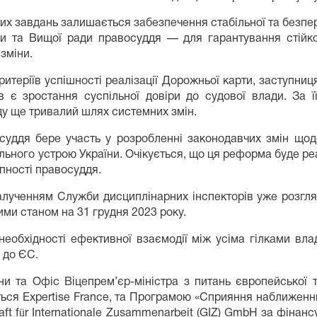
их завдань залишається забезпечення стабільної та безпер
їни та Вищої ради правосуддя — для гарантування стійко
зміни.
итеріїв успішності реалізації Дорожньої карти, заступн
 є зростання суспільної довіри до судової влади. За ї
ду ще тривалий шлях системних змін.
ддя бере участь у розробленні законодавчих змін щодо
ального устрою України. Очікується, що ця реформа буде ре
пності правосуддя.
залученням Служби дисциплінарних інспекторів уже розгля
ими станом на 31 грудня 2023 року.
необхідності ефективної взаємодії між усіма гілками вл
 до ЄС.
ни та Офіс Віцепрем’єр-міністра з питань європейської т
ься Expertise France, та Програмою «Сприяння наближенн
ft für Internationale Zusammenarbeit (GIZ) GmbH за фіна