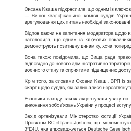
Оксана Кваша підкреслила, що одним із ключов
— Вищої кваліфікаційної комісії суддів Укра
врегулювання цих питань необхідні законодавчі 
Відповідаючи на запитання модератора щодо кр
наголосила, що одним із ключових показників
демонструють позитивну динаміку, хоча попере
Вона також повідомила, що Вища рада правосу
відповідно до нового адміністративно-територі
воєнного стану та сприятиме підвищенню досту
Крім того, за словами Оксани Кваші, ВРП із 
скарг щодо суддів, які залишалися нерозглянут
Учасники заходу також акцентували увагу на 
виконання зобов’язань України у процесі вступу
Захід організували Міністерство юстиції Украї
Проєктом ЄС «Право-Justice», що імплементуєт
3*E4U, яка впроваджується Deutsche Gesellscha