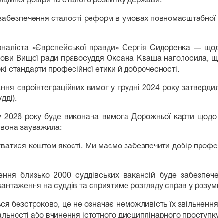
ційної довіри та сталого розвитку держави.
 забезпечення сталості реформ в умовах повномасштабної в
.
наліста «Європейської правди» Сергія Сидоренка — щодо
олови Вищої ради правосуддя Оксана Кваша наголосила, що
і стандарти професійної етики й доброчесності.
ня євроінтеграційних вимог у грудні 2024 року затвердил
дді).
лу 2026 року буде виконана вимога Дорожньої карти щод
с вона зауважила:
ватися коштом якості. Ми маємо забезпечити добір професі
ення близько 2000 суддівських вакансій буде забезпе
антаження на суддів та сприятиме розгляду справ у розумн
ся безстроково, це не означає неможливість їх звільнення
альності або вчинення істотного дисциплінарного проступку