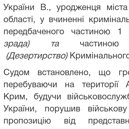
України В., уродженця міст
області, у вчиненні криміна
передбаченого частиною 
зрада) та
части
(Дезертирство)
Кримінального
Судом встановлено, що гр
перебуваючи на території А
Крим, будучи військовослу
України, порушив військов
пропозицію від представ