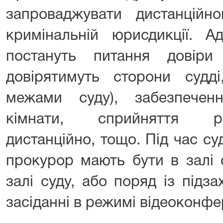
запроваджувати дистанційн
кримінальній юрисдикції. 
постануть питання довір
довірятимуть сторони судд
межами суду), забезпечен
кімнати, сприйняття рі
дистанційно, тощо. Під час су
прокурор мають бути в залі 
залі суду, або поряд із підза
засіданні в режимі відеоконфер