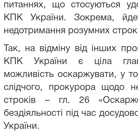
питаннях, що стосуються уд
КПК України. Зокрема, йд
недотримання розумних строкі
Так, на відміну від інших пр
КПК України є ціла глав
можливість оскаржувати, у то
слідчого, прокурора щодо н
строків – гл. 26 «Оскарж
бездіяльності під час досудо
України.