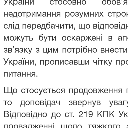
України стосовно обов’я
недотримання розумних строк
слід передбачити, що відповідн
можуть бути оскаржені в ап
зв’язку з цим потрібно внести
України, прописавши чітку пр
питання.
Що стосується продовження п
то доповідач звернув ува
Відповідно до ст. 219 КПК У
провадженні щодо тяжкого 