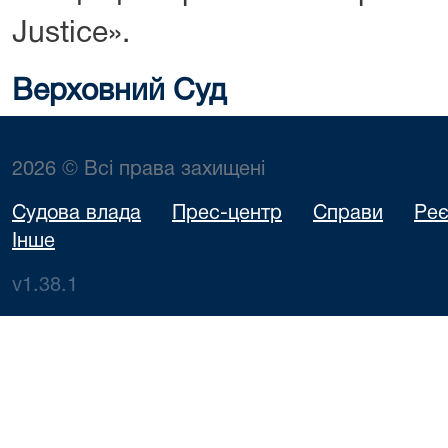
Justice».
Верховний Суд
2026 © Всі права захищені
Судова влада
Прес-центр
Справи
Реє
Інше
v1.38.1