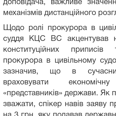
доповідача, важливе значен
механізмів дистанційного розг
Щодо ролі прокурора в цивіл
суддя КЦС ВС акцентував н
конституційних приписів
прокурора в цивільному судоч
зазначив, що в сучасни
враховувати економічн
«представників» держави. Як 
зважати, спікер навів заяву 
на 3 грн, яку подавав держав