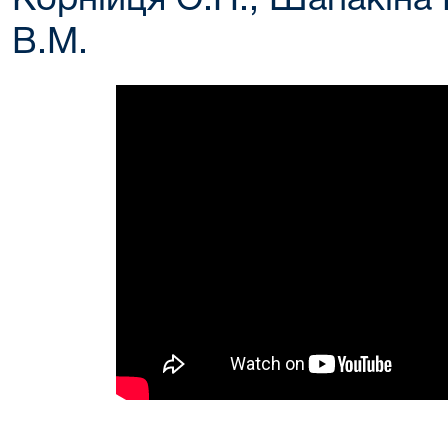
Корнійця О.П., Шапакіна 
В.М.