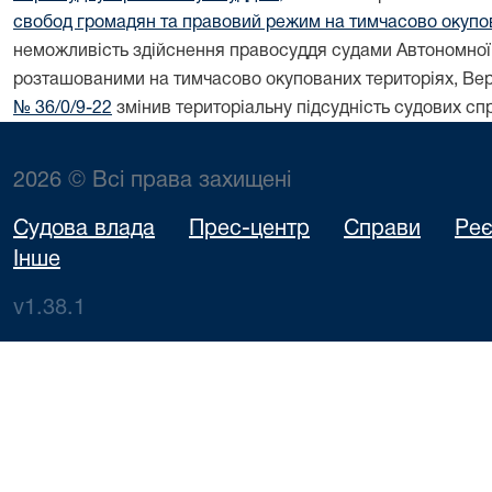
свобод громадян та правовий режим на тимчасово окупова
неможливість здійснення правосуддя судами Автономної 
розташованими на тимчасово окупованих територіях, В
№ 36/0/9-22
змінив територіальну підсудність судових сп
2026 © Всі права захищені
Судова влада
Прес-центр
Справи
Реє
Інше
v1.38.1