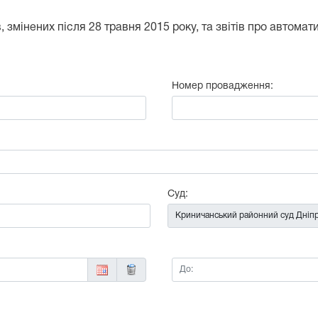
 змінених після 28 травня 2015 року, та звітів про автома
Номер провадження:
:
Суд:
До: