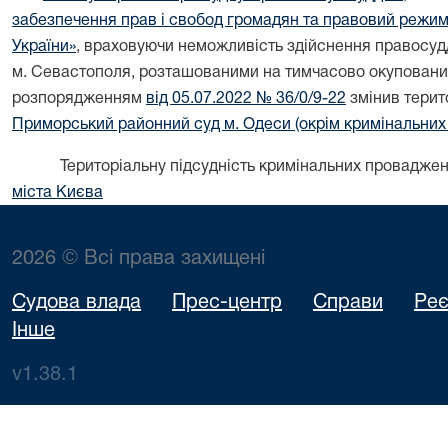
забезпечення прав і свобод громадян та правовий режим 
України»
, враховуючи неможливість здійснення правосуд
м. Севастополя, розташованими на тимчасово окупованих
розпорядженням
від 05.07.2022 № 36/0/9-22
змінив терит
Приморський районний суд м. Одеси (окрім кримінальних
Територіальну підсудність кримінальних провадже
міста Києва
2026 © Всі права захищені
Судова влада
Прес-центр
Справи
Реє
Інше
v1.38.1