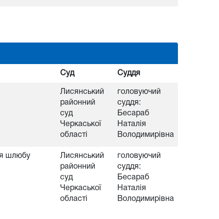
Суд
Суддя
Лисянський
головуючий
районний
суддя:
суд
Бесараб
Черкаської
Наталія
області
Володимирівна
ня шлюбу
Лисянський
головуючий
районний
суддя:
суд
Бесараб
Черкаської
Наталія
області
Володимирівна