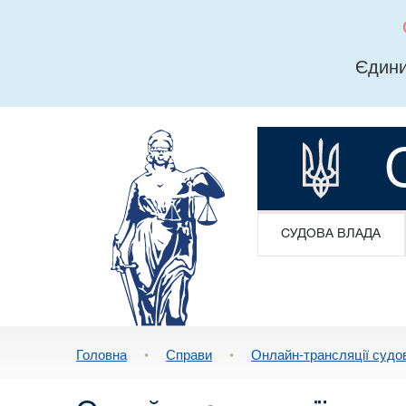
Єдини
СУДОВА ВЛАДА
Головна
•
Справи
•
Онлайн-трансляції судо