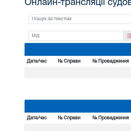
Онлайн-трансляції судо
Дата/час
№ Справи
№ Провадження
Дата/час
№ Справи
№ Провадження