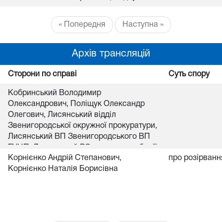
« Попередня
Наступна »
Архів трансляцій
Сторони по справі
Суть спору
Кобринський Володимир
Олександрович, Поліщук Олександр
Олегович, Лисянський відділ
Звенигородської окружної прокуратури,
Лисянський ВП Звенигородського ВП
ГУНП, Лисянський РС з питань пробації
Корнієнко Андрій Степанович,
про розірван
філії державної установи " Центр
Корнієнко Наталія Борисівна
пробації" Черкаської обл.