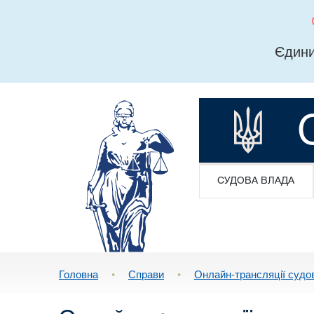
Єдини
СУДОВА ВЛАДА
Головна
•
Справи
•
Онлайн-трансляції судо