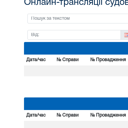
Онлайн-трансляції судо
Дата/час
№ Справи
№ Провадження
Дата/час
№ Справи
№ Провадження