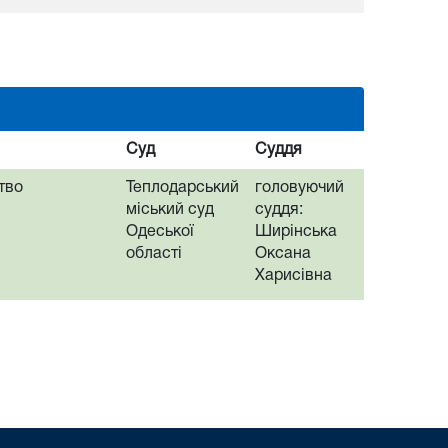
Суд
Суддя
тво
Теплодарський
головуючий
міський суд
суддя:
Одеської
Ширінська
області
Оксана
Харисівна