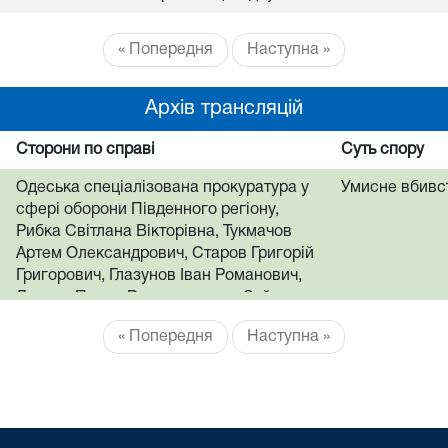
« Попередня
Наступна »
Архів трансляцій
Сторони по справі
Суть спору
Одеська спеціалізована прокуратура у
Умисне вбивс
сфері оборони Південного регіону,
Рибка Світлана Вікторівна, Тукмачов
Артем Олександрович, Старов Григорій
Григорович, Глазунов Іван Романович,
Лохоня Павло Вячеславович, Зайцев
Микола Павлович, Богатир Віктор
« Попередня
Наступна »
Костянтинович, Кірєєв Кірілл Павлович,
Кириченко Олександр Миколайович