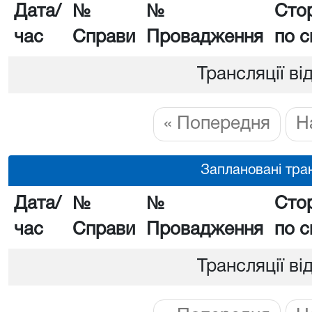
Дата/
№
№
Сто
час
Справи
Провадження
по с
Трансляції ві
« Попередня
Н
Заплановані тран
Дата/
№
№
Сто
час
Справи
Провадження
по с
Трансляції ві