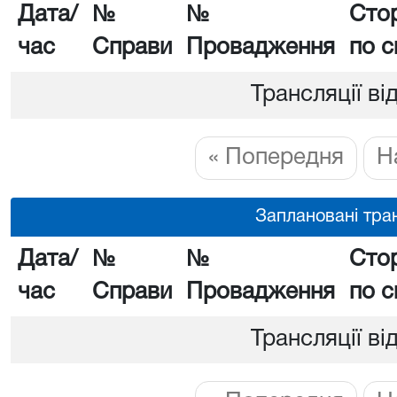
Дата/
№
№
Сто
час
Справи
Провадження
по с
Трансляції ві
« Попередня
Н
Заплановані тран
Дата/
№
№
Сто
час
Справи
Провадження
по с
Трансляції ві