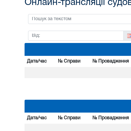
Онлайн-трансляції судо
Дата/час
№ Справи
№ Провадження
Дата/час
№ Справи
№ Провадження