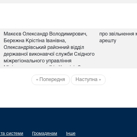
Макєєв Олександр Володимирович,
про звільнення 
Бережна Крістіна Іванівна,
арешту
Олександрівський районний відділ
державної виконавчої служби Східного
міжрегіонального управління
Міністерства юстиції (м.Харків), Сенчук
Артем Валерійович, Баган Віталій
« Попередня
Наступна »
Іванович, Турбаба Іван Валерійович,
Біличенко Віталій Олександрович
 та системи
Громадянам
Інше