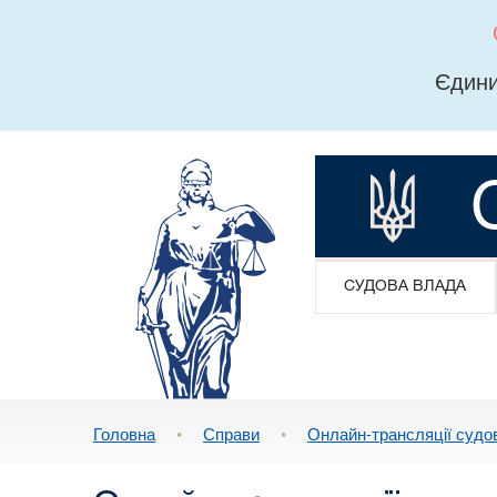
Єдини
СУДОВА ВЛАДА
Головна
•
Справи
•
Онлайн-трансляції судо