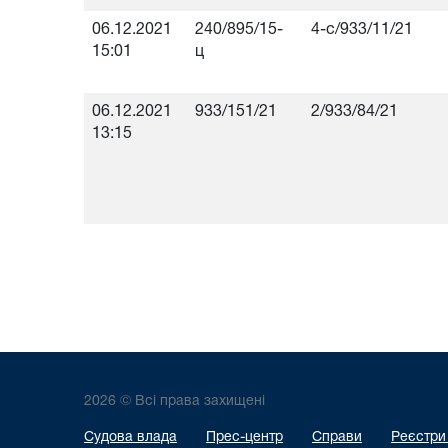
06.12.2021
240/895/15-
4-с/933/11/21
15:01
ц
06.12.2021
933/151/21
2/933/84/21
13:15
2026 © Всі права захищені
Судова влада
Прес-центр
Справи
Реєстри