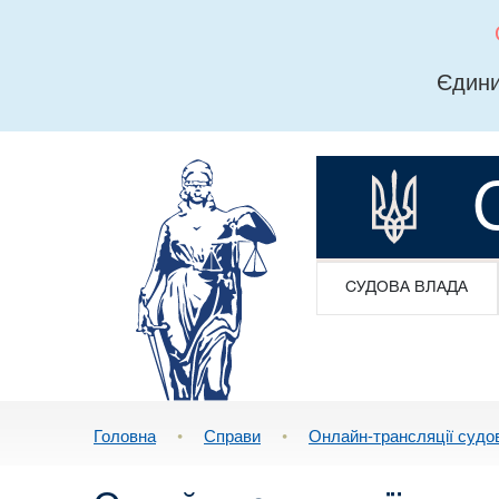
Єдини
СУДОВА ВЛАДА
Головна
•
Справи
•
Онлайн-трансляції судо