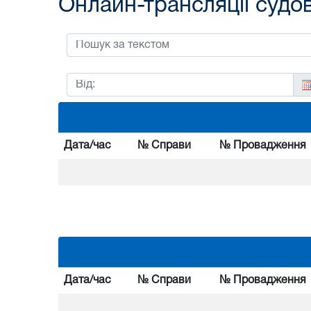
Онлайн-трансляції судо
Дата/час
№ Справи
№ Провадження
Дата/час
№ Справи
№ Провадження