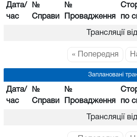
Дата/
№
№
Сто
час
Справи
Провадження
по с
Трансляції ві
« Попередня
Н
Заплановані тран
Дата/
№
№
Сто
час
Справи
Провадження
по с
Трансляції ві